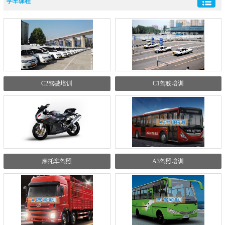
学车课程
C2驾驶培训
C1驾驶培训
摩托车驾照
A3驾照培训