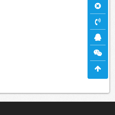
他官方咨询号码。