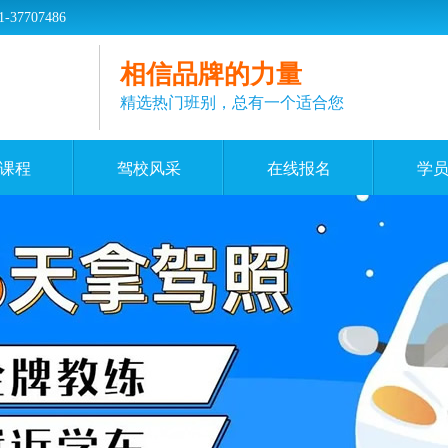
707486
相信品牌的力量
精选热门班别，总有一个适合您
课程
驾校风采
在线报名
学