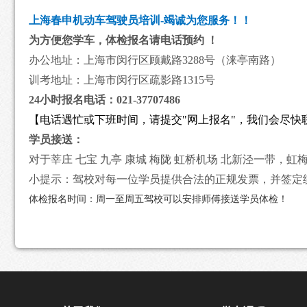
请忽略所有其他内容，上海春申驾校官方唯一咨询电话：021-3770748
上海春申机动车驾驶员培训-竭诚为您服务！！
为方便您学车，体检报名请电话预约 ！
办公地址：上海市闵行区顾戴路3288号（涞亭南路）
训考地址：上海市闵行区疏影路1315号
24小时报名电话：021-37707486
【电话遇忙或下班时间，请提交"网上报名"，我们会尽快
学员接送：
对于莘庄 七宝 九亭 康城 梅陇 虹桥机场 北新泾一带，
小提示：驾校对每一位学员提供合法的正规发票，并签定
体检报名时间：周一至周五驾校可以安排师傅接送学员体检！
请忽略所有其他内容，上海春申驾校官方唯一咨询电话：021-37