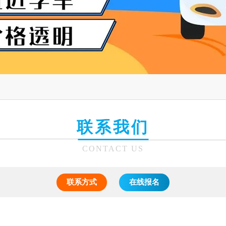
联系我们
CONTACT US
联系方式
在线报名