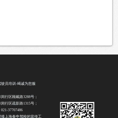
驾驶员培训-竭诚为您服
闵行区顾戴路3288号；
闵行区疏影路1315号；
1-37707486
对接上海春申驾校的宣传工