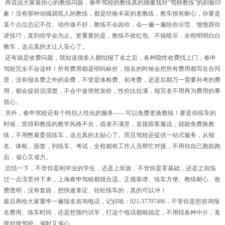
再说说大家最担心的教练问题，春申驾校的教练真的颠覆我对“驾校教练”的刻板印
象！没有那种动辄就吼人的教练，都是经验丰富的老教练，教车很有耐心，你要是
某个点位总记不住、动作做不好，教练不会凶你，会一遍一遍给你示范，慢慢跟你
讲技巧，直到你学会为止。更重要的是，教练不收红包、不搞暗示，全程明明白白
教车，这点真的太让人安心了。
还有就是收费问题，我知道很多人都怕报了名之后，各种隐性收费找上门，春申
驾校完全不会这样！所有费用都是明码标价，报名的时候会把所有费用都写在合同
里，没有报名费之外的杂费，不管是体检费、初考费，还是后期万一需要补考的费
用，都会提前说清楚，不会中途突然加价，性价比拉满，报完名不用再为费用的事
烦心。
另外，春申驾校还有个特别人性化的服务——可以免费更换教练！要是你练车的
时候，觉得和教练的教学风格不合，或者不满意，直接跟客服说，就能免费换教
练，不用憋着委屈练车，这点真的太贴心了。而且驾校还提供一站式服务，从报
名、体检、面签，到练车、考试，全程都有工作人员帮忙对接，不用你自己跑前跑
后，省心又省力。
总结一下，不管你是刚毕业的学生，还是上班族，不管你是零基础，还是之前练
过一点没坚持下来，上海春申驾校都很合适。正规靠谱、练车方便、教练耐心、收
费透明，没有套路，想快速拿证、轻松练车的，真的可以冲！
最后再给大家重申一遍报名咨询电话，记好啦：021-37707486，不管你是想咨询报
名费用、练车时间，还是想预约试学，打这个电话都能搞定，不用找各种中介，直
接对接驾校，省时又省心。