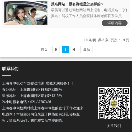
点。......
报名网站，报名流程是怎么样的？
学员可以通过驾校网站网上报名，电话报名；QQ
报名；驾校工作人员会安排体检老师联系学员，
体检老师会先接学员到交警大队体检，体检合格
详细内容
后再到现场报名，交费。......
10
条/页 共
8
条 页次：
1
/1
页
首页
1
最后
联系我们
上海春申机动车驾驶员培训-竭诚为您服务！！
办公地址：上海市闵行区顾戴路3288号；
训考地址：上海市闵行区疏影路1315号；
24小时报名电话：021-37707486
上海春申驾校网对接上海春申驾校的宣传工作欢迎来
电咨询！本站部分内容来源于网络如有涉及侵犯版
权，请联系我们，我们核实后立即删除。
关注我们