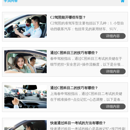
学员问答
C2驾照能开哪些车型？
C2驾照的准驾车型主要包括以下几种：1. 小型自
动挡载客汽车：包括常见的家用轿车、SUV、
MPV等，只要车辆是自动挡且总质量不超过4.5
详细内容
吨、座位数不超过9座（含驾驶员座位）、车长不
超过6米。2. 微型自动挡载客汽车：通常指车长不
超过3.5米、座位数不超过4人、最大总质量不超
通过C照科目三的技巧有哪些？
过1.8吨的自动挡汽车.........
春申驾校指出，通过C照科目三考试的关键在于
细节把控+安全意识+操作流畅度，以下是分项目
核心技巧和避坑指南，助你高效攻克路考难关：
详细内容
一、考试流程与通用技巧1. 考前准备 - 绕车一
周：逆时针检查车门、轮胎，按压感应按钮（听
到语音提示后再上车）。 - 车内准备：调座椅、
通过C照科目二的技巧有哪些？
后视镜、系安全带，.........
上海春申驾校指出，通过C照科目二考试的关键
在于精准操作+点位记忆+心态调整，以下是各项
目核心技巧及常见避坑指南，帮助高效攻克科目
详细内容
二：一、通用基础技巧1. 考前准备 - 调整座椅和
后视镜：每次练习固定座椅位置（头顶距车顶1
拳）、后视镜角度（车身占1/4，地面占2/3）。 -
快速通过科目一考试的方法有哪些？
熟悉离合：用前脚.........
快速通过科目一考试的核心是高效记忆+技巧性刷