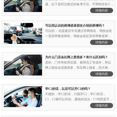
题，以下是经过验证的备考方法，可帮助你在3-7
天内通过考试：一、高效学习工具1. 刷题APP -
详细内容
顺序练习：先完整刷完题库（约1600题），建立
整体知识框架。 - 专项突破：针对高频考点（如
扣分题、罚款题、标志题）重点练习。 - 模拟考
可以找认识的师傅或者朋友介绍的师傅吗？
试：每天至少做.........
可以的； 但是建议学员通过官网报名，驾校会统
一安排带教老师的，驾校会就近安排带教老师
的；上海学车教练师傅都会有名额限制的，有的
详细内容
师傅手下名额不多，就会出现排队等1年的事情，
而且报名交费比较不规范，有的师傅不会给学员
合同、发票等手续，如果中途学员碰到问题了，
为什么门店会比网上贵很多？有什么区别吗？
就会比较麻烦。......
是的，门市有租用店面、雇用员工等成本，所以
网上报名会优惠很多，而且网上报名，也方便驾
校统一安排组织体检、报名，所以节省的费用直
详细内容
接让利给学员了。门店报名和网上报名的区别：
都是一个驾校的学员，没有任何区别。另外需要
说明的是：网上报名只是网上预约学员信息，报
学C2的话，以后可以开C1的吗？
名交费都是到驾校现.........
不能的，学C2的话，只能开C2，学C1的话，
C1，C2都可以开的。通俗的说法：C1驾照是手
动，可以开7座以下手动，自动的车辆；C2驾照
详细内容
是自动，可以开7座以下的自动挡车辆；一般年纪
稍微大点的学员可以选C2驾照，学起来容易