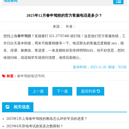
驾校新闻
2025年12月春申驾校的官方客服电话是多少？
来源： 作者：
想找上海
春申驾校
？直接拨打 021-37707486 就行啦！这是他们官方客服热线，工
作日白天基本秒接，周末可能要稍微等一下。电话那头的客服态度都挺 nice，报
名、排课、换教练、查进度，一条龙都给你安排得明明白白。别不好意思，想到
啥就问啥，咱花钱学车就得问清楚，省得后面闹心。
发布时间：2025-11-26 阅读：923次
标签：
春申驾校电话号码
上一篇
下一篇
返回列表
相关信息
2025年2月上海春申驾校的教练怎么评价学员的进度？
2025年6月异地考试政策及次数限制？